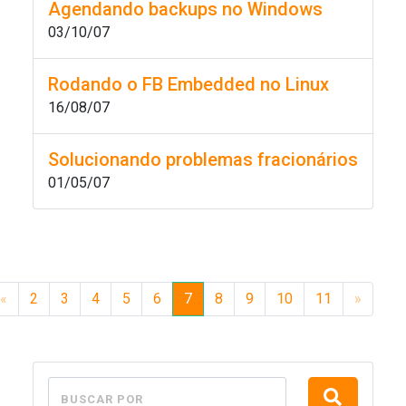
Agendando backups no Windows
03/10/07
Rodando o FB Embedded no Linux
16/08/07
Solucionando problemas fracionários
01/05/07
«
2
3
4
5
6
7
8
9
10
11
»
BUSCAR POR