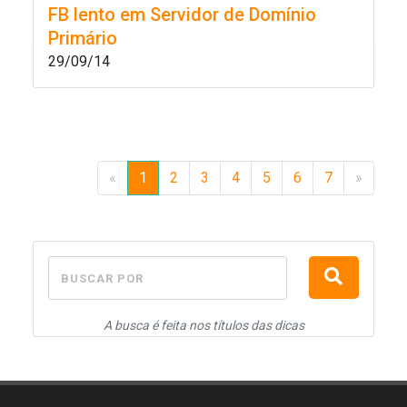
FB lento em Servidor de Domínio
Primário
29/09/14
«
1
2
3
4
5
6
7
»
BUSCAR POR
A busca é feita nos títulos das dicas