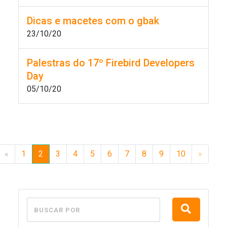
Dicas e macetes com o gbak
23/10/20
Palestras do 17º Firebird Developers
Day
05/10/20
«
1
2
3
4
5
6
7
8
9
10
»
BUSCAR POR