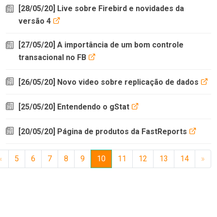
[28/05/20] Live sobre Firebird e novidades da
versão 4
[27/05/20] A importância de um bom controle
transacional no FB
[26/05/20] Novo video sobre replicação de dados
[25/05/20] Entendendo o gStat
[20/05/20] Página de produtos da FastReports
«
5
6
7
8
9
10
11
12
13
14
»